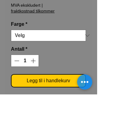
MVA ekskludert
|
fraktkostnad tilkommer
Farge
*
Antall
*
Legg til i handlekurv
En supersterk kraftig hard PVC tape
med sterk limside. Merk deres
lagerlokale, bilverksted,
industrikjøkken m.m på en effektiv og
holdbar måte. Tapen fester godt på de