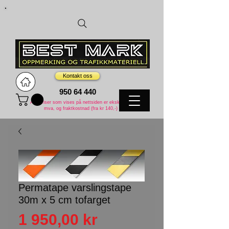
Kontakt oss
95
0
64
440
Alle priser som vises på nettsiden er eksklusive
mva, og fraktkostnad (fra kr 140,-)
Permatape varslingstape
30m x 5 cm tofarget
Pris
1 950,00 kr