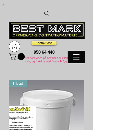
Kontakt oss
95
0
64
440
Alle priser som vises på nettsiden er eksklusive
mva, og fraktkostnad (fra kr 140,-)
Tilbud