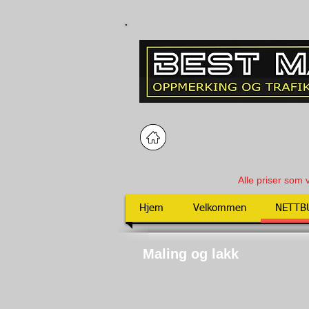
Alle priser som 
Hjem
Velkommen
NETTB
Maling og lakk