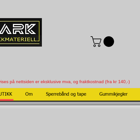
vises på nettsiden er eksklusive mva, og fraktkostnad (fra kr 140,-)
UTIKK
Om
Sperrebånd og tape
Gummikjegler