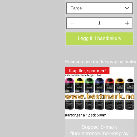
Farge
Legg til i handlekurv
Fluoriserende merkespray og malin
Kjøp fler, spar mer!
Soppec S-mark
Hurtigvisning
fluoriserende merkespray