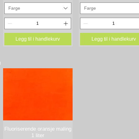
Farge
Farge
Legg til i handlekurv
Legg til i handlekurv
g
Fluoriserende oransje maling
Hurtigvisning
1 liter