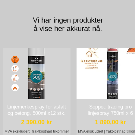
Vi har ingen produkter
å vise her akkurat nå.
Linjemerkespray for asfalt
Hurtigvisning
Soppec tracing pro
Hurtigvisning
og betong, 500ml x12 stk.
linjespray 750ml x 6
Pris
Pris
2 390,00 kr
1 890,00 kr
MVA ekskludert
|
fraktkostnad tilkommer
MVA ekskludert
|
fraktkostnad tilk