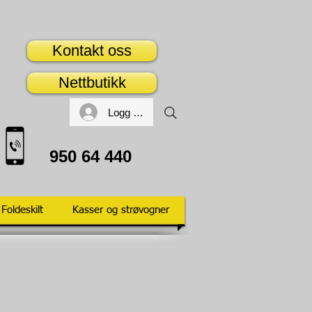
Kontakt oss
Nettbutikk
Logg inn
95
0
64
440
Foldeskilt
Kasser og strøvogner