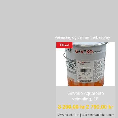
Veimaling og veimermerkespray
Tilbud
Geveko Aquaroute
Hurtigvisning
veimaling, 16l
Vanlig pris
Salgspris
3 290,00 kr
2 790,00 kr
MVA ekskludert
|
fraktkostnad tilkommer